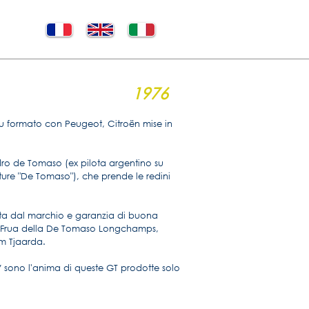
1976
u formato con Peugeot, Citroën mise in
dro de Tomaso (ex pilota argentino su
tture "De Tomaso"), che prende le redini
tta dal marchio e garanzia di buona
di Frua della De Tomaso Longchamps,
m Tjaarda.
CV sono l'anima di queste GT prodotte solo