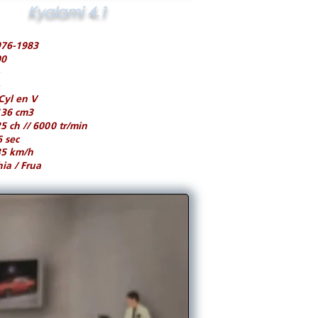
Kyalami 4.1
976-1983
00
Cyl en V
136 cm3
5 ch // 6000 tr/min
6 sec
35 km/h
ia / Frua