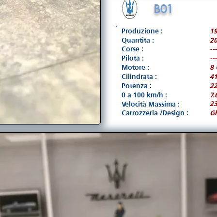
B01
Produzione :
1
Quantita :
2
Corse :
---
Pilota :
---
Motore :
8 
Cilindrata :
4
Potenza :
22
0 a 100 km/h :
7.
2
Velocità Massima :
Carrozzeria /Design :
Gh