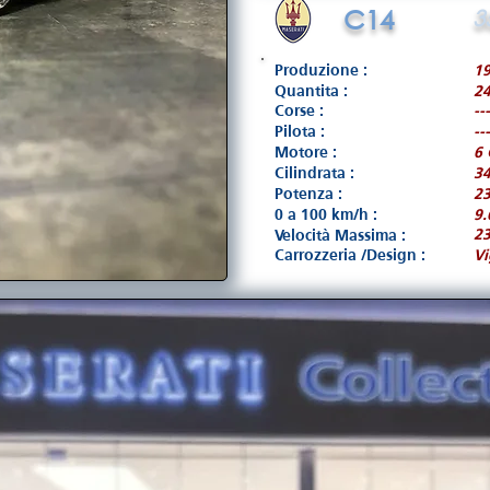
C14
3
Produzione :
1
Quantita :
2
Corse :
---
Pilota :
---
Motore :
6 
Cilindrata :
3
Potenza :
23
0 a 100 km/h :
9.
2
Velocità Massima :
Carrozzeria /Design :
Vi