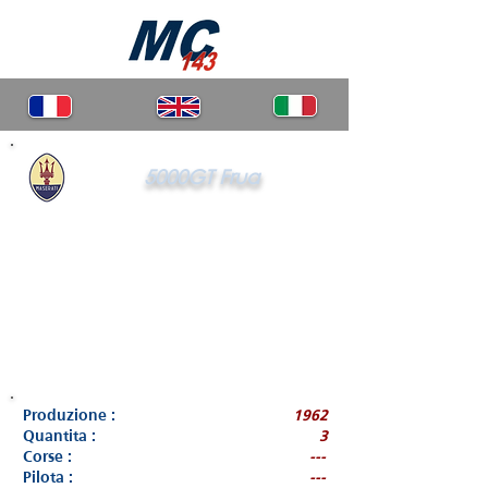
5000GT Frua
Produzione :
1962
Quantita :
3
Corse :
---
Pilota :
---