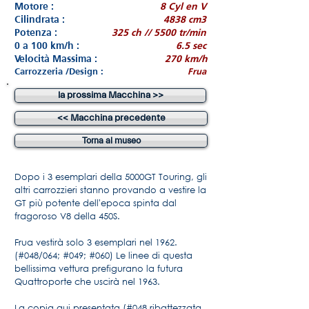
Motore :
8 Cyl en V
Cilindrata :
4838 cm3
Potenza :
325 ch // 5500 tr/min
0 a 100 km/h :
6.5 sec
Velocità Massima :
270 km/h
Carrozzeria /Design :
Frua
la prossima Macchina >>
<< Macchina precedente
Torna al museo
Dopo i 3 esemplari della 5000GT Touring, gli
altri carrozzieri stanno provando a vestire la
GT più potente dell'epoca spinta dal
fragoroso V8 della 450S.
Frua vestirà solo 3 esemplari nel 1962.
(#048/064; #049; #060) Le linee di questa
bellissima vettura prefigurano la futura
Quattroporte che uscirà nel 1963.
La copia qui presentata (#048 ribattezzata