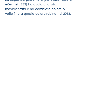
#064 nel 1963) ha avuto una vita
movimentata e ha cambiato colore più
volte fino a questo colore rubino nel 2013.
Per maggiori informazioni, la storia della
Maserati di Alido "Maseramo" Fongione
sul forum "Maseratitude"
© 2020 Princedead.