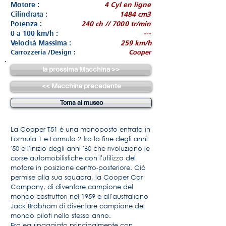
Motore :
4 Cyl en ligne
Cilindrata :
1484 cm3
Potenza :
240 ch // 7000 tr/min
0 a 100 km/h :
---
Velocità Massima :
259 km/h
Carrozzeria /Design :
Cooper
la prossima Macchina >>
<< Macchina precedente
Torna al museo
La Cooper T51 è una monoposto entrata in
Formula 1 e Formula 2 tra la fine degli anni
'50 e l'inizio degli anni '60 che rivoluzionò le
corse automobilistiche con l'utilizzo del
motore in posizione centro-posteriore. Ciò
permise alla sua squadra, la Cooper Car
Company, di diventare campione del
mondo costruttori nel 1959 e all'australiano
Jack Brabham di diventare campione del
mondo piloti nello stesso anno.
Era equipaggiato principalmente con