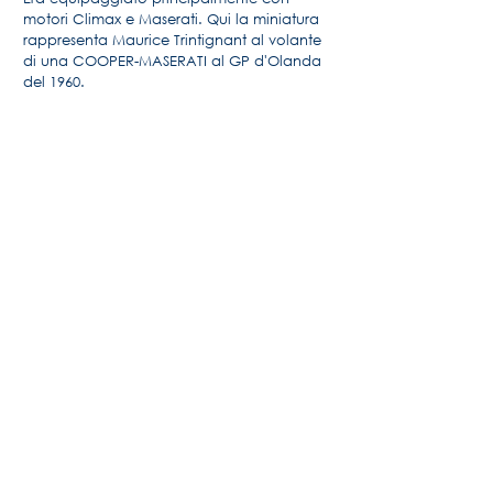
motori Climax e Maserati. Qui la miniatura
rappresenta Maurice Trintignant al volante
di una COOPER-MASERATI al GP d'Olanda
del 1960.
Per maggiori informazioni, la storia della
Maserati di Alido "Maseramo" Fongione
sul forum "Maseratitude"
© 2020 Princedead.