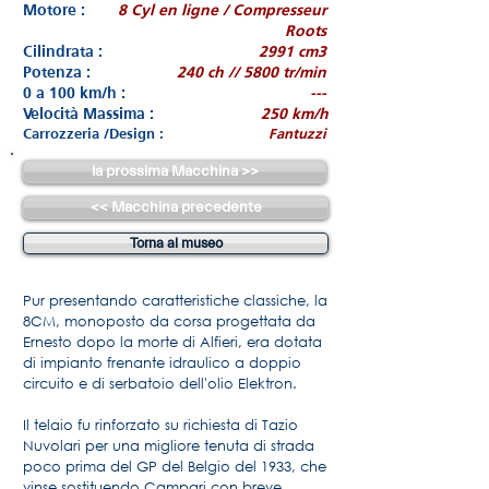
Motore :
8 Cyl en ligne / Compresseur
Roots
Cilindrata :
2991 cm3
Potenza :
240 ch // 5800 tr/min
0 a 100 km/h :
---
Velocità Massima :
250 km/h
Carrozzeria /Design :
Fantuzzi
la prossima Macchina >>
<< Macchina precedente
Torna al museo
Pur presentando caratteristiche classiche, la
8CM, monoposto da corsa progettata da
Ernesto dopo la morte di Alfieri, era dotata
di impianto frenante idraulico a doppio
circuito e di serbatoio dell'olio Elektron.
Il telaio fu rinforzato su richiesta di Tazio
Nuvolari per una migliore tenuta di strada
poco prima del GP del Belgio del 1933, che
vinse sostituendo Campari con breve