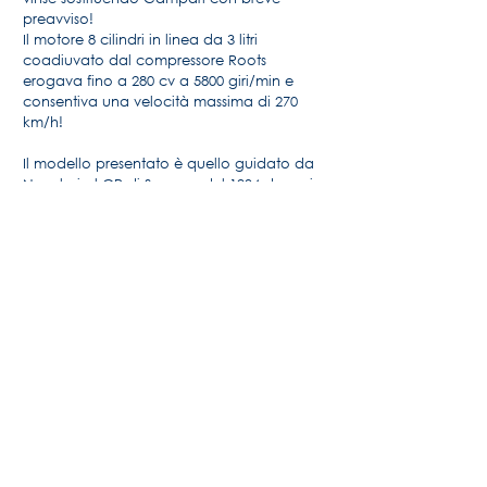
preavviso!
Il motore 8 cilindri in linea da 3 litri
coadiuvato dal compressore Roots
erogava fino a 280 cv a 5800 giri/min e
consentiva una velocità massima di 270
km/h!
Il modello presentato è quello guidato da
Nuvolari al GP di Spagna del 1934 dove si
ritirò per incidente al 19° giro.