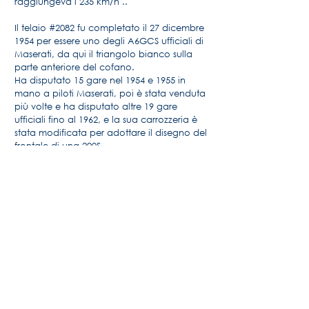
raggiungeva i 235 km/h ..
Il telaio #2082 fu completato il 27 dicembre
1954 per essere uno degli A6GCS ufficiali di
Maserati, da qui il triangolo bianco sulla
parte anteriore del cofano.
Ha disputato 15 gare nel 1954 e 1955 in
mano a piloti Maserati, poi è stata venduta
più volte e ha disputato altre 19 gare
ufficiali fino al 1962, e la sua carrozzeria è
stata modificata per adottare il disegno del
frontale di una 200S.
(fonte “A6GCS” di Walter Bäumer e Jean-
François Blanchette)