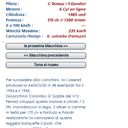
Pilota :
C.Tomasi / F.Giardini
Motore :
6 Cyl en ligne
Cilindrata :
1985 cm3
Potenza :
170 ch // 7300 tr/min
0 a 100 km/h :
---
Velocità Massima :
235 km/h
Carrozzeria /Design :
G. colombo (Fantuzzi)
la prossima Macchina >>
<< Macchina precedente
Torna al museo
Per succedere alla Monofaro, la Maserati
produsse la A6GCS/53 in 48 esemplari tra il
1953 e il 1955.
Gioacchino Colombo (il "padre del V12
Ferrari) sviluppò questo motore 6 cilindri / 2
litri, monoblocco in lega, 2 alberi a camme
in testa per 170 cv e Fantuzzi e Fiandri
realizzarono la carrozzeria di questa
leggera barquette 2 posti, che