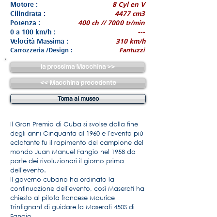
Motore :
8 Cyl en V
Cilindrata :
4477 cm3
Potenza :
400 ch // 7000 tr/min
0 a 100 km/h :
---
Velocità Massima :
310 km/h
Carrozzeria /Design :
Fantuzzi
la prossima Macchina >>
<< Macchina precedente
Torna al museo
Il Gran Premio di Cuba si svolse dalla fine
degli anni Cinquanta al 1960 e l'evento più
eclatante fu il rapimento del campione del
mondo Juan Manuel Fangio nel 1958 da
parte dei rivoluzionari il giorno prima
dell'evento.
Il governo cubano ha ordinato la
continuazione dell'evento, così Maserati ha
chiesto al pilota francese Maurice
Trintignant di guidare la Maserati 450S di
Fangio.