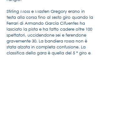
Stirling Moss e Masten Gregory erano in
testa alla corsa fino al sesto giro quando la
Ferrari di Armando García Cifuentes ha
lasciato la pista e ha fatto cadere oltre 100
spettatori, uccidendone sei e ferendone
gravemente 30. La bandiera rossa non è
stata alzata in completa confusione. La
classifica della gara è quella del 5 ° giro e
Trintignant finirà 11 ° per la sua prima
esperienza su questa vettura.