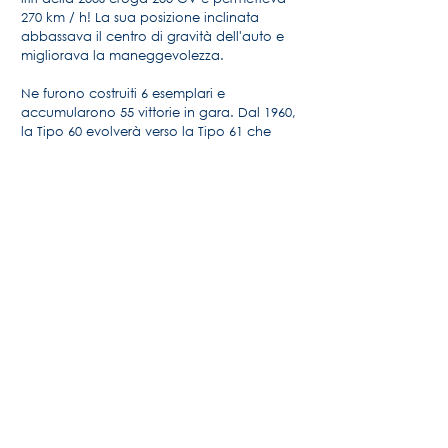
270 km / h! La sua posizione inclinata
abbassava il centro di gravità dell'auto e
migliorava la maneggevolezza.
Ne furono costruiti 6 esemplari e
accumularono 55 vittorie in gara. Dal 1960,
la Tipo 60 evolverà verso la Tipo 61 che
adotterà un motore da 3 litri da 250 CV.
Per maggiori informazioni, la storia della