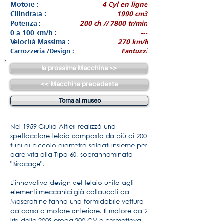
Motore :
4 Cyl en ligne
Cilindrata :
1990 cm3
Potenza :
200 ch // 7800 tr/min
0 a 100 km/h :
---
Velocità Massima :
270 km/h
Carrozzeria /Design :
Fantuzzi
la prossima Macchina >>
<< Macchina precedente
Torna al museo
Nel 1959 Giulio Alfieri realizzò uno
spettacolare telaio composto da più di 200
tubi di piccolo diametro saldati insieme per
dare vita alla Tipo 60, soprannominata
"Birdcage".
L'innovativo design del telaio unito agli
elementi meccanici già collaudati da
Maserati ne fanno una formidabile vettura
da corsa a motore anteriore. Il motore da 2
litri della 200S eroga 200 CV e permetteva