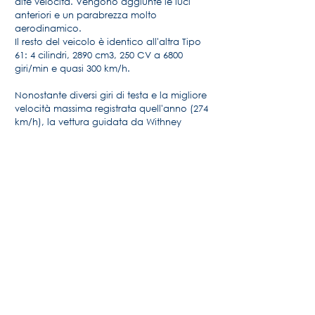
alte velocità. Vengono aggiunte le luci
anteriori e un parabrezza molto
aerodinamico.
Il resto del veicolo è identico all'altra Tipo
61: 4 cilindri, 2890 cm3, 250 CV a 6800
giri/min e quasi 300 km/h.
Nonostante diversi giri di testa e la migliore
velocità massima registrata quell'anno (274
km/h), la vettura guidata da Withney
Straight si ritirò alla nona ora di gara per un
problema al motore.