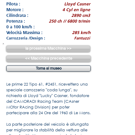
Pilota :
Lloyd Casner
Motore :
4 Cyl en ligne
Cilindrata :
2890 cm3
Potenza :
250 ch // 6800 tr/min
0 a 100 km/h :
Velocità Massima :
285 km/h
Carrozzeria /Design :
Fantuzzi
la prossima Macchina >>
<< Macchina precedente
Torna al museo
Le prime 22 Tipo 61, #2451, ricevettero una
speciale carrozzeria "coda lunga", su
richiesta di Lloyd "Lucky" Casner, fondatore
del CAMORADI Racing Team (CAsner
MOtor RAcing DIvision) per poter
partecipare alla 24 Ore del 1960 di Le Mans.
La parte posteriore del veicolo è allungata
per migliorare la stabilità della vettura alle