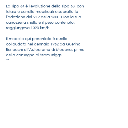
La Tipo 64 è l'evoluzione della Tipo 63, con
telaio e carrello modificati e soprattutto
l'adozione del V12 della 250F. Con la sua
carrozzeria snella e il peso contenuto,
raggiungeva i 320 km/h!
Il modello qui presentato è quello
collaudato nel gennaio 1962 da Guerino
Bertocchi all'Autodromo di Modena, prima
della consegna al team Briggs
Cunningham, con carrozzeria non
verniciata e cupolino in falso alluminio
denominato "Supercage".