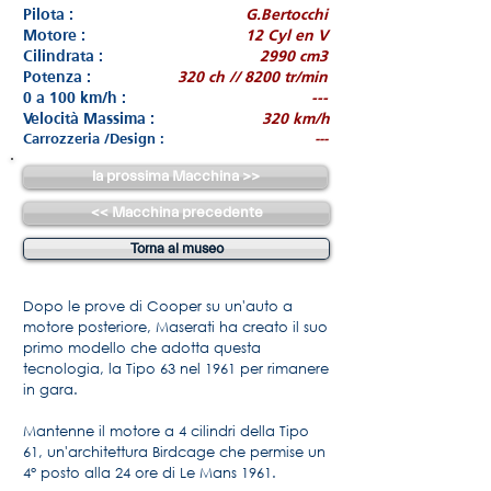
Pilota :
G.Bertocchi
Motore :
12 Cyl en V
Cilindrata :
2990 cm3
Potenza :
320 ch // 8200 tr/min
0 a 100 km/h :
---
Velocità Massima :
320 km/h
Carrozzeria /Design :
---
la prossima Macchina >>
<< Macchina precedente
Torna al museo
Dopo le prove di Cooper su un'auto a
motore posteriore, Maserati ha creato il suo
primo modello che adotta questa
tecnologia, la Tipo 63 nel 1961 per rimanere
in gara.
Mantenne il motore a 4 cilindri della Tipo
61, un'architettura Birdcage che permise un
4° posto alla 24 ore di Le Mans 1961.