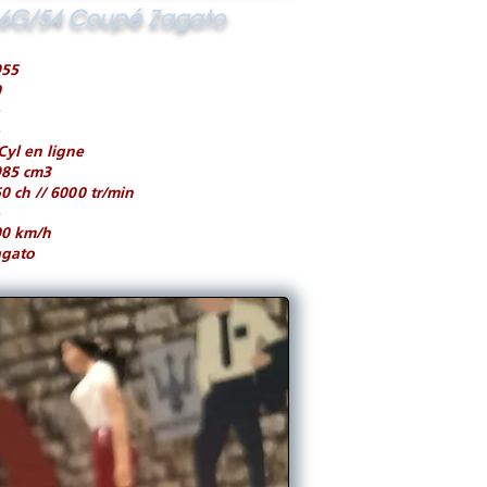
6G/54 Coupé Zagato
955
0
Cyl en ligne
985 cm3
0 ch // 6000 tr/min
00 km/h
agato