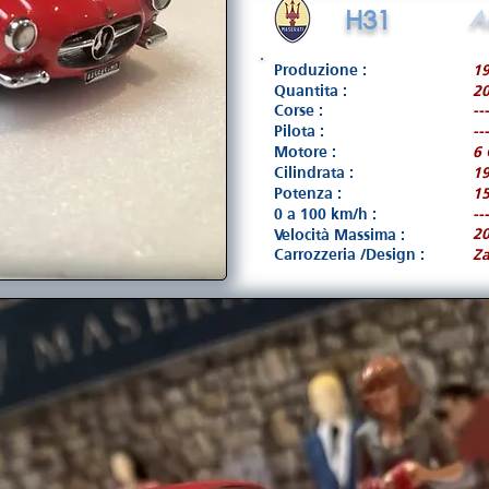
H31
A
Produzione :
1
Quantita :
2
Corse :
---
Pilota :
---
Motore :
6 
Cilindrata :
1
Potenza :
15
0 a 100 km/h :
---
2
Velocità Massima :
Carrozzeria /Design :
Z