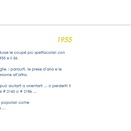
1955
usse le coupé più spettacolari con
955 e il 56.
glie, i paraurti, le prese d'aria e le
sione all'altra.
ò aiutarti a orientarti ... o perderti! Il
 # 2160 o # 2186 ...
o popolari come
 ...