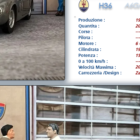
H36
A6G/
Produzione :
1
Quantita :
2
Corse :
---
Pilota :
---
Motore :
6 
Cilindrata :
1
Potenza :
15
0 a 100 km/h :
---
2
Velocità Massima :
Carrozzeria /Design :
Z