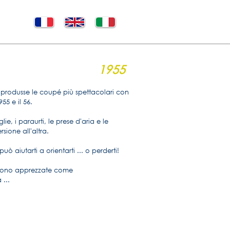
1955
 produsse le coupé più spettacolari con
955 e il 56.
glie, i paraurti, le prese d'aria e le
sione all'altra.
uò aiutarti a orientarti ... o perderti!
 sono apprezzate come
 ...