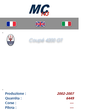
Coupé 4200 GT
Produzione :
2002-2007
Quantita :
6449
Corse :
---
Pilota :
---