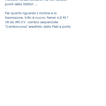
puristi della 3200GT ...
Per quanto riguarda il motore e la
trasmissione, tutto è nuovo: Ferrari 4.2l 90 °
V8 da 390 CV, cambio sequenziale
"Cambiocorsa" ereditato dalla F360 e porta
questa bellezza a 283 km / h !!
Per maggiori informazioni, la storia della
Maserati di Alido "Maseramo" Fongione
sul forum "Maseratitude"