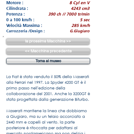
Motore :
8 Cyl en V
Cilindrata :
4243 cm3
Potenza :
390 ch // 7000 tr/min
0 a 100 km/h :
5 sec
Velocità Massima :
285 km/h
Carrozzeria /Design :
G.Giugiaro
la prossima Macchina >>
<< Macchina precedente
Torna al museo
La Fiat è stata venduta il 50% della Maserati
alla Ferrari nel 1997. La Spyder 4200 GT è il
primo passo nell'edizione della
collaborazione del 2001. Anche la 3200GT è
stata progettata dalla generazione Biturbo.
Maserati mantiene la linea che dobbiamo
a Giugiaro, ma su un telaio accorciato a
2440 mm e capelli al vento. la parte
posteriore è ritoccata per adattarsi al
mercato nordamericano ma non delizia i