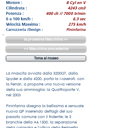
Motore :
8 Cyl en V
Cilindrata :
4243 cm3
Potenza :
400 ch // 7000 tr/min
0 a 100 km/h :
6.3 sec
Velocità Massima :
275 km/h
Carrozzeria /Design :
Pininfarina
la prossima Macchina >>
<< Macchina precedente
Torna al museo
La rinascita avviata dalla 3200GT, dalla
Spyder e dalla 4200, porta la Maserati, con
la Ferrari, a proporre una nuova versione
della sua ammiraglia: la Quattroporte V,
nel 2003
Pininfarina disegna la bellissima e sensuale
nuova QP inserendo dettagli del suo
passato comune con il tridente: le 3
branchie della A6 1500, la separazione
della calandra e l'ottica della Berlinetta.