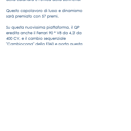
Questo capolavoro di lusso e dinamismo
sarà premiato con 57 premi.
Su questa nuovissima piattaforma, il QP
eredita anche il Ferrari 90 ° V8 da 4,2l da
400 CV, e il cambio sequenziale
"Cambiocorsa" della F360 e porta questa
bellezza a 275 km / h !!