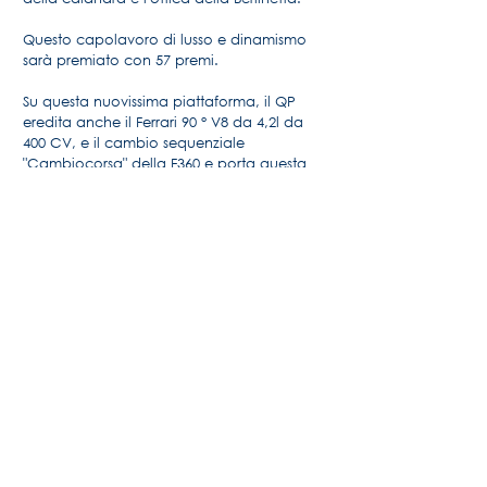
Questo capolavoro di lusso e dinamismo
sarà premiato con 57 premi.
Su questa nuovissima piattaforma, il QP
eredita anche il Ferrari 90 ° V8 da 4,2l da
400 CV, e il cambio sequenziale
"Cambiocorsa" della F360 e porta questa
bellezza a 275 km / h !!