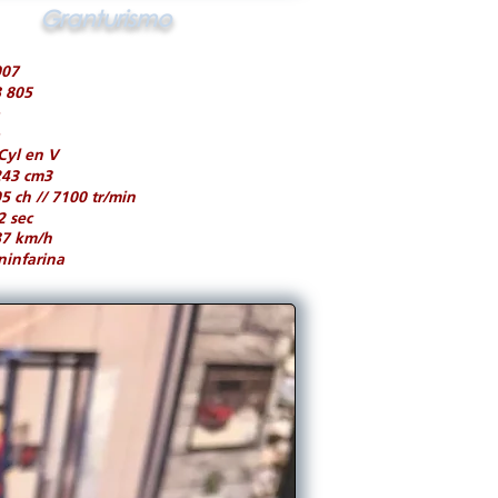
Granturismo
007
 805
Cyl en V
243 cm3
5 ch // 7100 tr/min
2 sec
87 km/h
ninfarina