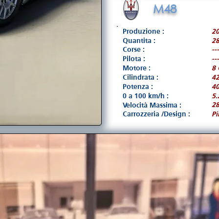
M48
Produzione :
2
Quantita :
28
Corse :
---
Pilota :
---
Motore :
8 
Cilindrata :
4
Potenza :
40
0 a 100 km/h :
5.
2
Velocità Massima :
Carrozzeria /Design :
Pi