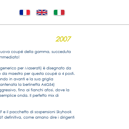
2007
a nuova coupé della gamma, succeduta
 immediato!
 generico per Maserati) è disegnato da
po da maestro per questa coupé a 4 posti.
ndo in avanti e la sua griglia
antenata la berlinetta A6G54)
gressivo, fino ai fianchi afosi, dove la
 semplice onda. Il perfetto mix di
 ZF e il pacchetto di sospensioni Skyhook
T definitiva, come amano dire i dirigenti