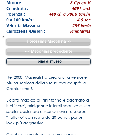
Motore :
8 Cyl en V
Cilindrata :
4691 cm3
Potenza :
440 ch // 7000 tr/min
0 a 100 km/h :
4.9 sec
Velocità Massima :
295 km/h
Carrozzeria /Design :
Pininfarina
la prossima Macchina >>
<< Macchina precedente
Torna al museo
Nel 2008, Maserati ha creato una versione
più muscolosa della sua nuova coupé: la
Granturismo S.
L'abito magico di Pininfarina è adornato di
luci "nere", minigonne laterali sportive e uno
spoiler posteriore e scarichi ovali e scarpe
"Nettuno" con ruote da 20 pollici, per un
look più aggressivo.
Cambio radicale sul lato meccanico: