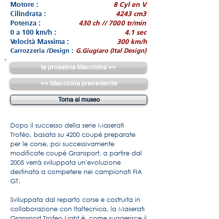
Motore :
8 Cyl en V
Cilindrata :
4243 cm3
Potenza :
430 ch // 7000 tr/min
0 a 100 km/h :
4.1 sec
Velocità Massima :
300 km/h
Carrozzeria /Design :
G.Giugiaro (Ital Design)
la prossima Macchina >>
<< Macchina precedente
Torna al museo
Dopo il successo della serie Maserati
Troféo, basata su 4200 coupé preparate
per le corse, poi successivamente
modificate coupé Gransport, a partire dal
2005 verrà sviluppata un'evoluzione
destinata a competere nei campionati FIA
GT.
Sviluppata dal reparto corse e costruita in
collaborazione con Italtecnica, la Maserati
Gransport Trofeo Light è, come suggerisce il