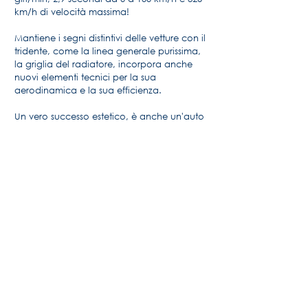
km/h di velocità massima!
Mantiene i segni distintivi delle vetture con il
tridente, come la linea generale purissima,
la griglia del radiatore, incorpora anche
nuovi elementi tecnici per la sua
aerodinamica e la sua efficienza.
Un vero successo estetico, è anche un'auto
formidabile che sarà disponibile in spyder e
auto da corsa.