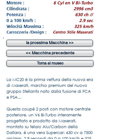
Motore :
6 Cyl en V Bi-Turbo
Cilindrata :
2996 cm3
Potenza :
630 ch //
0 a 100 km/h :
2.9 sec
Velocità Massima :
325 km/h
Carrozzeria /Design :
Centro Stile Maserati
la prossima Macchina >>
<< Macchina precedente
Torna al museo
La MC20 è la prima vettura della nuova era
di Maserati, marchio premium del nuovo
gruppo Stellantis nato dalla fusione di FCA
e PSA...
Questa coupé 2 posti con motore centrale
posteriore, un V6 Bi-Turbo interamente
progettato e prodotto da Maserati,
montato su telaio Alu/Carbon della
Dallara, è una vera Supercar: 630 cv a 7500
giri/min, 2,9 secondi da 0 a 100 km/h e 325