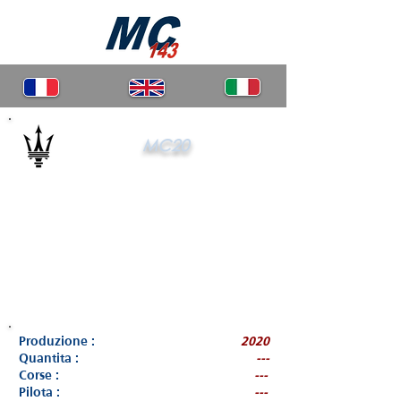
MC20
Produzione :
2020
Quantita :
---
Corse :
---
Pilota :
---