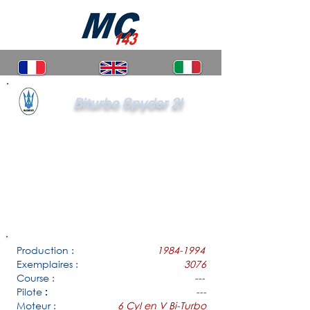
Biturbo Spyder 2l
Production :
1984-1994
Exemplaires :
3076
Course :
---
Pilote
---
:
Moteur :
6 Cyl en V Bi-Turbo