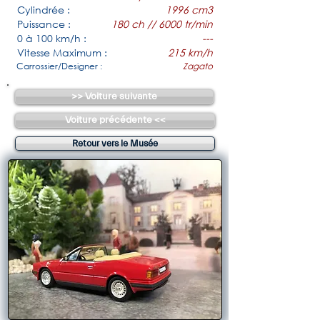
Cylindrée :
1996 cm3
Puissance :
180 ch // 6000 tr/min
0 à 100 km/h :
---
Vitesse Maximum :
215 km/h
Carrossier/Designer :
Zagato
>> Voiture suivante
Voiture précédente <<
Retour vers le Musée