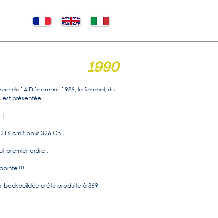
1990
resse du 14 Décembre 1989, la Shamal, du
, est présentée.
 !
3216 cm3 pour 326 Ch ,
t premier ordre :
ointe !!!
r bodybuildée a été produite à 369