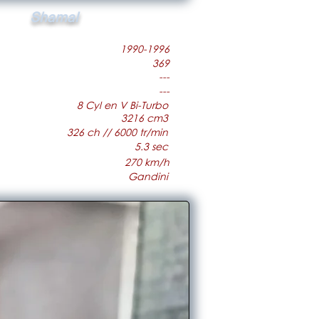
Shamal
1990-1996
369
---
---
8 Cyl en V Bi-Turbo
3216 cm3
326 ch // 6000 tr/min
5.3 sec
270 km/h
Gandini