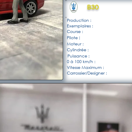
B30
Production :
Exemplaires :
Course :
Pilote
:
Moteur :
Cylindrée :
Puissance :
0 à 100 km/h :
Vitesse Maximum :
Carrossier/Designer :