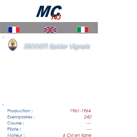
3500GTi Spider Vignale
Production :
1961-1964
Exemplaires :
242
Course :
---
Pilote
---
:
Moteur :
6 Cyl en ligne