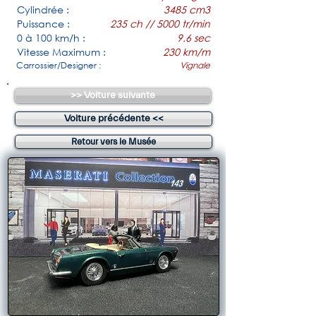
Cylindrée :
3485 cm3
Puissance :
235 ch // 5000 tr/min
0 à 100 km/h :
9.6 sec
Vitesse Maximum :
230 km/m
Carrossier/Designer :
Vignale
>> Voiture suivante
Voiture précédente <<
Retour vers le Musée