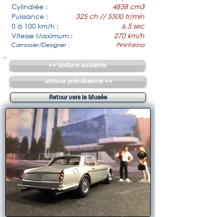
Cylindrée :
4838 cm3
Puissance :
325 ch // 5500 tr/min
0 à 100 km/h :
6.5 sec
Vitesse Maximum :
270 km/h
Carrossier/Designer :
Pininfarina
>> Voiture suivante
Voiture précédente <<
Retour vers le Musée