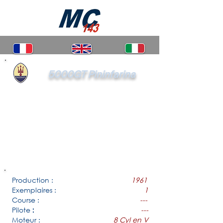
5000GT Pininfarina
Production :
1961
Exemplaires :
1
Course :
---
Pilote
---
:
Moteur :
8 Cyl en V