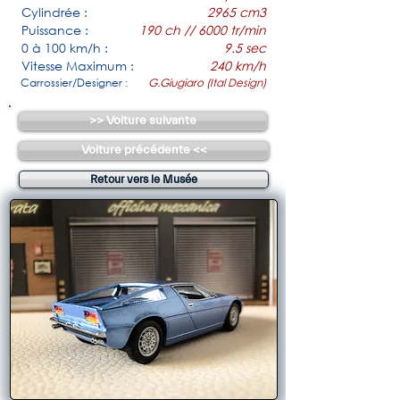
Cylindrée :
2965 cm3
Puissance :
190 ch // 6000 tr/min
0 à 100 km/h :
9.5 sec
Vitesse Maximum :
240 km/h
Carrossier/Designer :
G.Giugiaro (Ital Design)
>> Voiture suivante
Voiture précédente <<
Retour vers le Musée