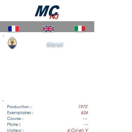
Merak
Production :
1972
Exemplaires :
626
Course :
---
Pilote
---
:
Moteur :
6 Cyl en V