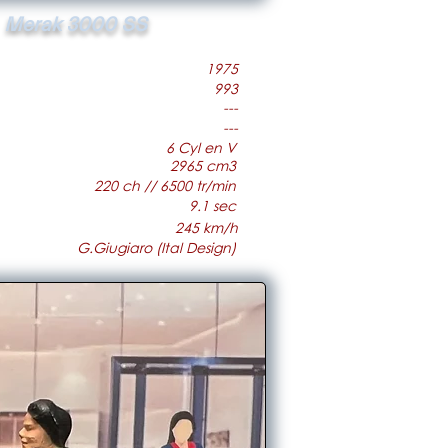
Merak 3000 SS
1975
993
---
---
6 Cyl en V
2965 cm3
220 ch // 6500 tr/min
9.1 sec
245 km/h
G.Giugiaro (Ital Design)