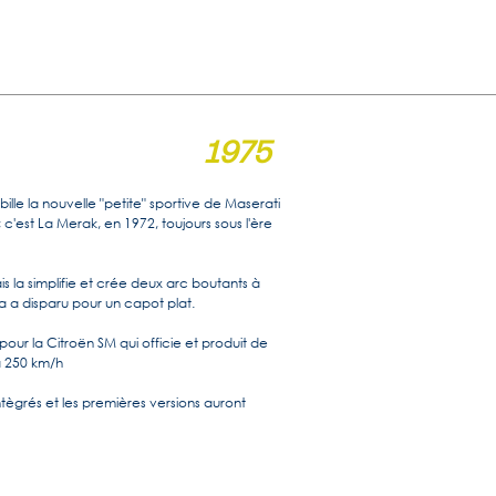
1975
bille la nouvelle "petite" sportive de Maserati
c'est La Merak, en 1972, toujours sous l'ère
ais la simplifie et crée deux arc boutants à
ora a disparu pour un capot plat.
our la Citroën SM qui officie et produit de
à 250 km/h
ègrés et les premières versions auront