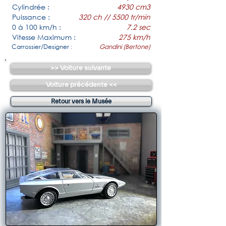
Cylindrée :
4930 cm3
Puissance :
320 ch // 5500 tr/min
0 à 100 km/h :
7.2 sec
Vitesse Maximum :
275 km/h
Carrossier/Designer :
Gandini (Bertone)
>> Voiture suivante
Voiture précédente <<
Retour vers le Musée