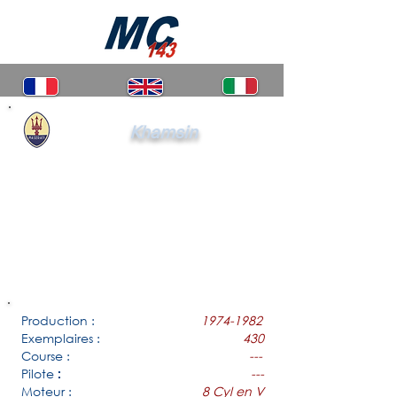
Khamsin
Production :
1974-1982
Exemplaires :
430
Course :
---
Pilote
---
:
Moteur :
8 Cyl en V