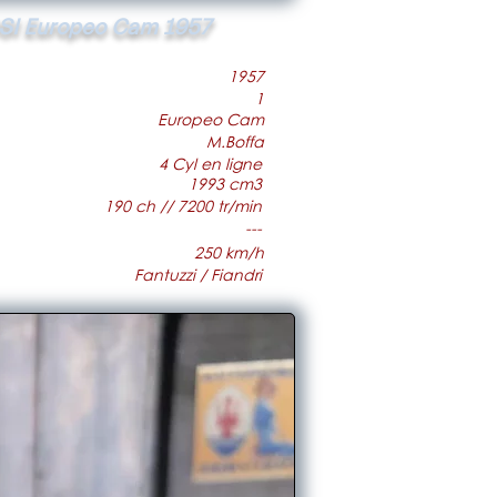
SI Europeo Cam 1957
1957
1
Europeo Cam
M.Boffa
4 Cyl en ligne
1993 cm3
190 ch // 7200 tr/min
---
250 km/h
Fantuzzi / Fiandri