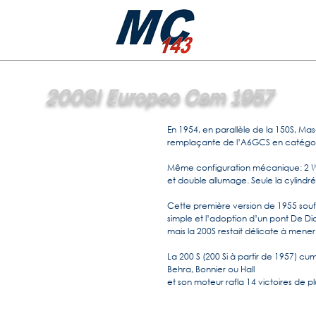
200SI Europeo Cam 1957
En 1954, en parallèle de la 150S, Mase
remplaçante de l’A6GCS en catégor
Même configuration mécanique: 2 W
et double allumage. Seule la cylindré
Cette première version de 1955 souffr
simple et l’adoption d’un pont De Di
mais la 200S restait délicate à mener
La 200 S (200 Si à partir de 1957) cum
Behra, Bonnier ou Hall
et son moteur rafla 14 victoires de 