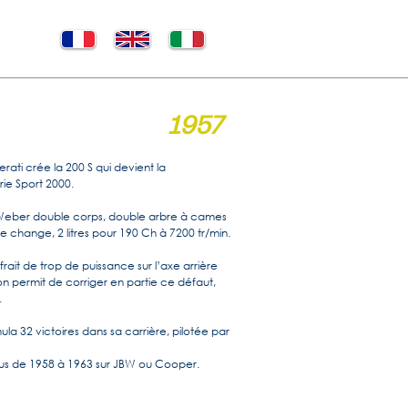
1957
rati crée la 200 S qui devient la
ie Sport 2000.
eber double corps, double arbre à cames
e change, 2 litres pour 190 Ch à 7200 tr/min.
ait de trop de puissance sur l’axe arrière
on permit de corriger en partie ce défaut,
.
ula 32 victoires dans sa carrière, pilotée par
plus de 1958 à 1963 sur JBW ou Cooper.