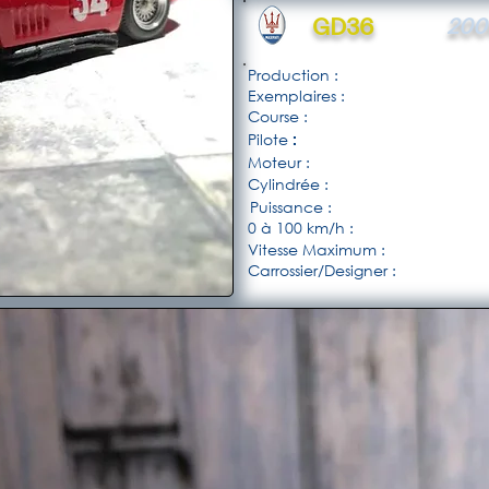
GD36
200
Production :
Exemplaires :
Course :
Pilote
:
Moteur :
Cylindrée :
Puissance :
0 à 100 km/h :
Vitesse Maximum :
Carrossier/Designer :