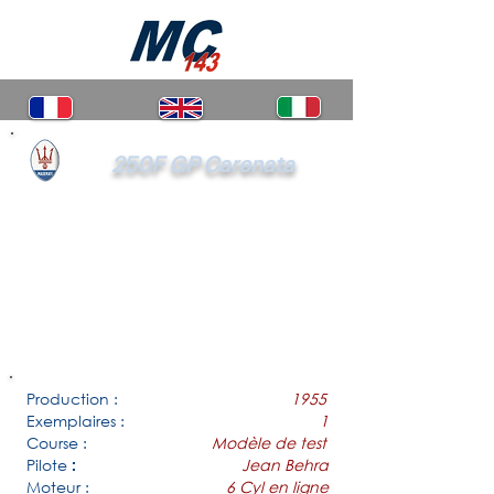
250F GP Carenata
Production :
1955
Exemplaires :
1
Course :
Modèle de test
Pilote
Jean Behra
:
Moteur :
6 Cyl en ligne