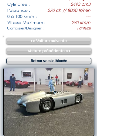
Cylindrée :
2493 cm3
Puissance :
270 ch // 8000 tr/min
0 à 100 km/h :
---
Vitesse Maximum :
290 km/h
Carrossier/Designer :
Fantuzzi
>> Voiture suivante
Voiture précédente <<
Retour vers le Musée