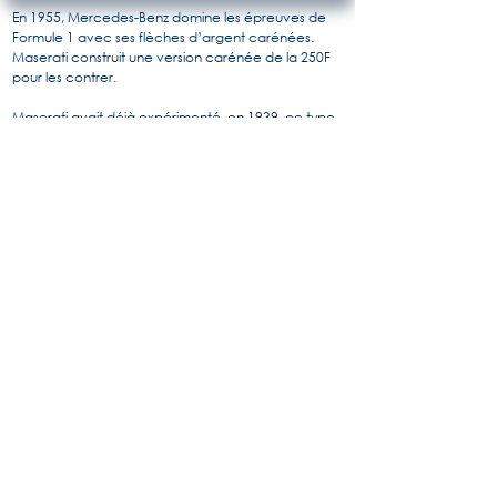
En 1955, Mercedes-Benz domine les épreuves de
Formule 1 avec ses flèches d’argent carénées.
Maserati construit une version carénée de la 250F
pour les contrer.
Maserati avait déjà expérimenté, en 1939, ce type
de carrosserie sur une 4CL qui signa le meilleur
temps des qualifications du GP de Tripoli.
L'œuvre de Fantuzzi n'est pas complétement
fermée, permettant une bonne ventilation des
freins.
Au GP d’Italie 55 elle termine 4eme a plus d’un tour
derrière les Mercedes, payant un développement
trop rapide sans doute.
Après un deuxième GP à Syracuse ou elle finit
5eme, elle retrouvera sa forme initiale l’année
suivante
Pour en savoir plus, l'histoire de Maserati par
Alido "Maseramo" Fongione sur le forum
"Maseratitude"