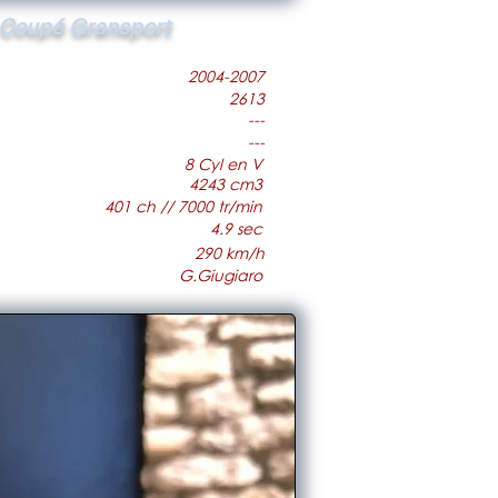
Coupé Gransport
2004-2007
2613
---
---
8 Cyl en V
4243 cm3
401 ch // 7000 tr/min
4.9 sec
290 km/h
G.Giugiaro