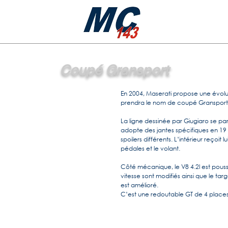
Coupé Gransport
En 2004, Maserati propose une évolu
prendra le nom de coupé Gransport, 
La ligne dessinée par Giugiaro se pa
adopte des jantes spécifiques en 19 
spoilers différents. L’intérieur reçoit l
pédales et le volant.
Côté mécanique, le V8 4.2l est pouss
vitesse sont modifiés ainsi que le tar
est amélioré.
C’est une redoutable GT de 4 places