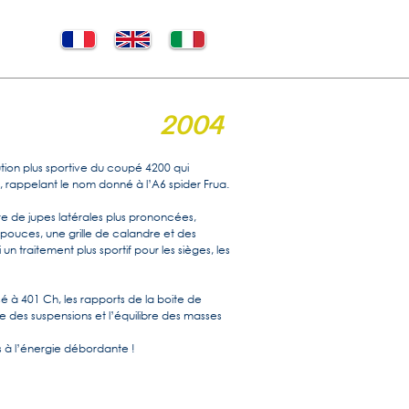
2004
tion plus sportive du coupé 4200 qui
rappelant le nom donné à l’A6 spider Frua.
re de jupes latérales plus prononcées,
pouces, une grille de calandre et des
ui un traitement plus sportif pour les sièges, les
é à 401 Ch, les rapports de la boite de
ge des suspensions et l’équilibre des masses
 à l’énergie débordante !