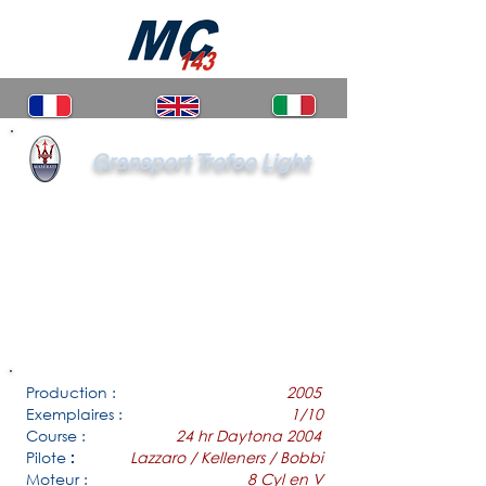
Gransport Trofeo Light
Production :
2005
Exemplaires :
1/10
Course :
24 hr Daytona 2004
Pilote
Lazzaro / Kelleners / Bobbi
:
Moteur :
8 Cyl en V