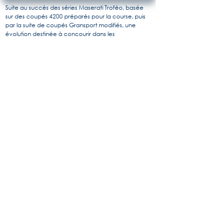
Suite au succès des séries Maserati Troféo, basée
sur des coupés 4200 préparés pour la course, puis
par la suite de coupés Gransport modifiés, une
évolution destinée à concourir dans les
championnats GT FIA sera développée à partir de
2005.
Elaborée par le département course et construite
en collaboration avec Italtecnica, la Maserati
Gransport Trofeo Light est comme son nom le laisse
entendre, plus légère que sa devancière (1 150kg à
sec), et plus puissante avec un V8 qui produit 430ch
à 7000 tr/mn, accouplé à une boîte robotisée "
Cambiocorsa " à 6 rapports.
Les Gransport Trofeo Light seront engagées en GT3
jusqu’à l’arrivée de la Granturismo MC qui la
remplacera.
Pour en savoir plus, l'histoire de Maserati par
Alido "Maseramo" Fongione sur le forum
"Maseratitude"
© 2020 Princedead.