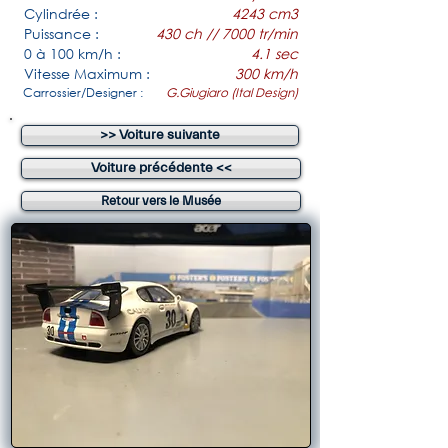
Cylindrée :
4243 cm3
Puissance :
430 ch // 7000 tr/min
0 à 100 km/h :
4.1 sec
Vitesse Maximum :
300 km/h
Carrossier/Designer :
G.Giugiaro (Ital Design)
>> Voiture suivante
Voiture précédente <<
Retour vers le Musée