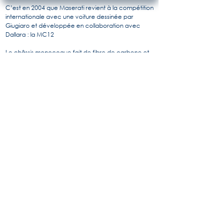
C’est en 2004 que Maserati revient à la compétition
internationale avec une voiture dessinée par
Giugiaro et développée en collaboration avec
Dallara : la MC12
Le châssis monocoque fait de fibre de carbone et
d’aluminium accueille le V12 issu de la Ferrari Enzo, 6
litres pour 630 Ch à 7500 tr/min.
Ferrari, occupé par la F1 laisse la place à Maserati
pour courir en FIA GT.
50 exemplaires de cette beauté sauvage seront
construits et permettront de remporter 22 courses
dans cette série et 3 aux 24h de Spa. Elle a
remporté le championnat FIA GT cinq années de
suite : 2006/2007/2008/2009 et 2010.
Malgré cette prédestination à la course, la version
stradale est homologuée pour la route et la
conduite de tous les jours.
Pour en savoir plus, l'histoire de Maserati par
Alido "Maseramo" Fongione sur le forum
"Maseratitude"