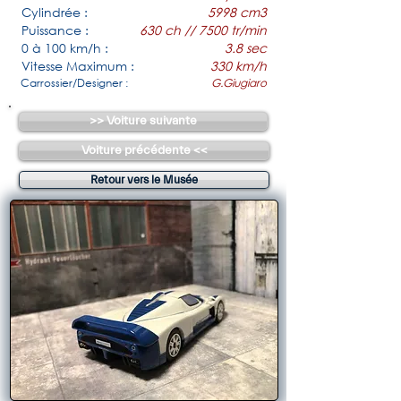
Cylindrée :
5998 cm3
Puissance :
630 ch // 7500 tr/min
0 à 100 km/h :
3.8 sec
Vitesse Maximum :
330 km/h
Carrossier/Designer :
G.Giugiaro
>> Voiture suivante
Voiture précédente <<
Retour vers le Musée