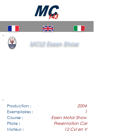
MC12 Essen Show
Production :
2004
Exemplaires :
1
Course :
Essen Motor Show
Pilote
Presentation Car
:
Moteur :
12 Cyl en V