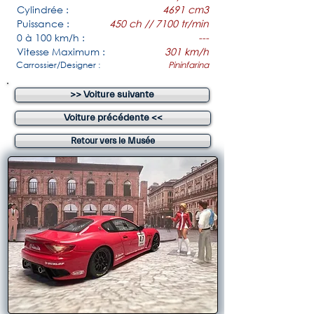
Cylindrée :
4691 cm3
Puissance :
450 ch // 7100 tr/min
0 à 100 km/h :
---
Vitesse Maximum :
301 km/h
Carrossier/Designer :
Pininfarina
>> Voiture suivante
Voiture précédente <<
Retour vers le Musée