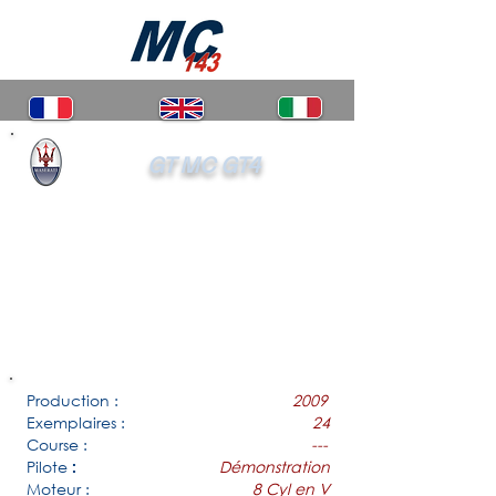
GT MC GT4
Production :
2009
Exemplaires :
24
Course :
---
Pilote
Démonstration
:
Moteur :
8 Cyl en V