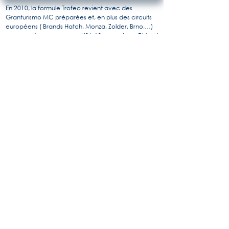
En 2010, la formule Trofeo revient avec des
Granturismo MC préparées et, en plus des circuits
européens ( Brands Hatch, Monza, Zolder, Brno,…)
propose des courses aux USA ( Sonoma), en Chine (
Shanghai), aux EAU ( Abu Dabhi) et s’appelle
dorénavant « Maserati Trofeo MC World Series ».
Le principe reste identique et tous les pilotes sont à
armes égales au volant de cette voiture de course
racée ou seuls les réglages de suspensions sont
autorisés, les voitures étant préparées par Maserati.
Il en résulte des courses très disputées ou les talents
des pilotes font la différence. On y trouve des
célébrités comme Patrick Dempsey ou Ivan Capelli.
En parallèle, certaines écuries privées engagent
des GT MC en championnat GT4 et GT3.
Pour en savoir plus, l'histoire de Maserati par
Alido "Maseramo" Fongione sur le forum
"Maseratitude"
© 2020 Princedead.