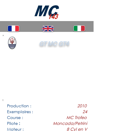
GT MC GT4
Production :
2010
Exemplaires :
24
Course :
MC Trofeo
Pilote
Moncada/Petrini
:
Moteur :
8 Cyl en V