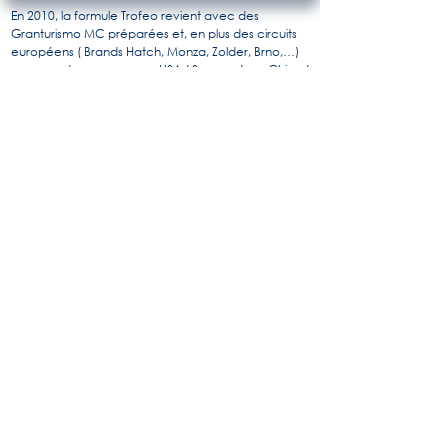
En 2010, la formule Trofeo revient avec des
Granturismo MC préparées et, en plus des circuits
européens ( Brands Hatch, Monza, Zolder, Brno,…)
propose des courses aux USA ( Sonoma), en Chine (
Shanghai), aux EAU ( Abu Dabhi) et s’appelle
dorénavant « Maserati Trofeo MC World Series ».
Le principe reste identique et tous les pilotes sont à
armes égales au volant de cette voiture de course
racée ou seuls les réglages de suspensions sont
autorisés, les voitures étant préparées par Maserati.
Il en résulte des courses très disputées ou les talents
des pilotes font la différence. On y trouve des
célébrités comme Patrick Dempsey ou Ivan Capelli.
En parallèle, certaines écuries privées engagent
des GT MC en championnat GT4 et GT3.
Pour en savoir plus, l'histoire de Maserati par
Alido "Maseramo" Fongione sur le forum
"Maseratitude"
© 2020 Princedead.