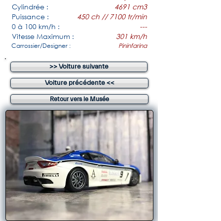
Cylindrée :
4691 cm3
Puissance :
450 ch // 7100 tr/min
0 à 100 km/h :
---
Vitesse Maximum :
301 km/h
Carrossier/Designer :
Pininfarina
>> Voiture suivante
Voiture précédente <<
Retour vers le Musée