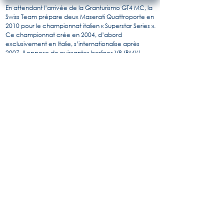
En attendant l’arrivée de la Granturismo GT4 MC, la
Swiss Team prépare deux Maserati Quattroporte en
2010 pour le championnat italien « Superstar Series ».
Ce championnat crée en 2004, d’abord
exclusivement en Italie, s’internationalise après
2007. Il oppose de puissantes berlines V8 (BMW,
Jaguar, Mercedes,…) préparées pour la course !
La Maserati Quattroporte EVO reprend les bases de
la QPV de série : propulsion arrière avec un moteur
central avant V8 de 4.200 cc poussé à 450 CV.
Le poids, sans le handicap dû à l'utilisation d'une
boîte de vitesses séquentielle (une Sadev placée à
l'arrière de la voiture) est de 1,430 kg.
Les pneus sont des Pirelli, selon la réglementation,
tandis que la carrosserie, pour un choix explicite,
reflète celle de la version routière nettement
élargie, avec d’importants changements
aérodynamiques et un aileron monstrueux !
La QPV EVO gagnera le championnat Superstar en
2011 aux mains de Bertolini.
Pour en savoir plus, l'histoire de Maserati par
Alido "Maseramo" Fongione sur le forum
"Maseratitude"