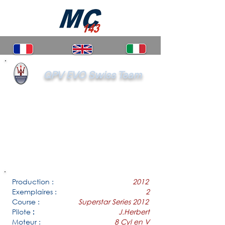
QPV EVO Swiss Team
Production :
2012
Exemplaires :
2
Course :
Superstar Series 2012
Pilote
J.Herbert
:
Moteur :
8 Cyl en V