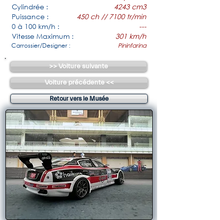
Cylindrée :
4243 cm3
Puissance :
450 ch // 7100 tr/min
0 à 100 km/h :
---
Vitesse Maximum :
301 km/h
Carrossier/Designer :
Pininfarina
>> Voiture suivante
Voiture précédente <<
Retour vers le Musée