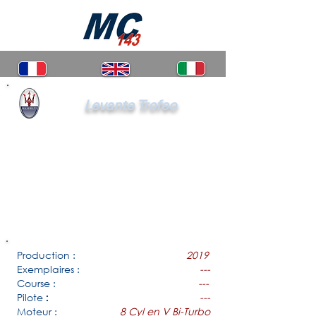
Levante Trofeo
Production :
2019
Exemplaires :
---
Course :
---
Pilote
---
:
Moteur :
8 Cyl en V Bi-Turbo