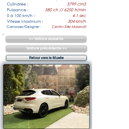
Cylindrée :
3799 cm3
Puissance :
580 ch // 6250 tr/min
0 à 100 km/h :
4.1 sec
Vitesse Maximum :
304 km/h
Carrossier/Designer :
Centro Stile Maserati
>> Voiture suivante
Voiture précédente <<
Retour vers le Musée