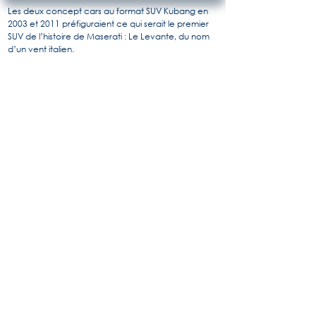
Les deux concept cars au format SUV Kubang en
2003 et 2011 préfiguraient ce qui serait le premier
SUV de l’histoire de Maserati : Le Levante, du nom
d’un vent italien.
Son style fait de force et d’élégance est l’œuvre du
centro stile de Maserati, alors dirigé par Lorenzo
Ramaciotti et s’inspire à la fois du Kubang de 2011,
mais aussi de l’Alfieri.
Construit sur la base mécanique de la Ghibli III, il
adopte les motorisations de la gamme également,
V6/ 3 litres de 350 et 425 Ch, V6/3.8 litres de 590 Ch
suivant les versions ( S/GTS et Trofeo) ainsi qu’une
motorisation diesel de 275 Ch
Il ne sera disponible qu’en version Q4, idéale pour le
tout-terrain auquel il est nativement destiné.
Pour en savoir plus, l'histoire de Maserati par
Alido "Maseramo" Fongione sur le forum
"Maseratitude"
© 2020 Princedead.