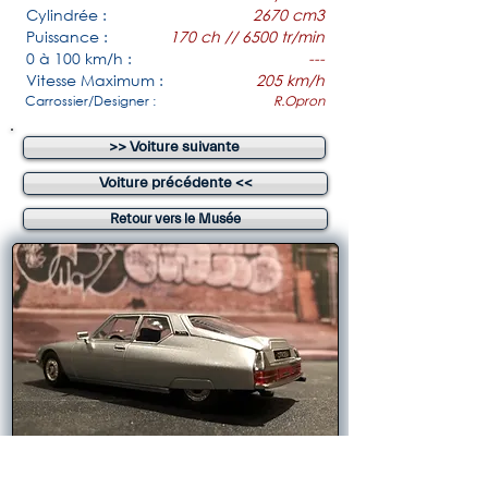
Cylindrée :
2670 cm3
Puissance :
170 ch // 6500 tr/min
0 à 100 km/h :
---
Vitesse Maximum :
205 km/h
Carrossier/Designer :
R.Opron
>> Voiture suivante
Voiture précédente <<
Retour vers le Musée