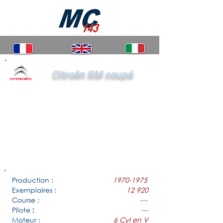
Citroën SM coupé
Production :
1970-1975
Exemplaires :
12 920
Course :
---
Pilote
---
:
Moteur :
6 Cyl en V