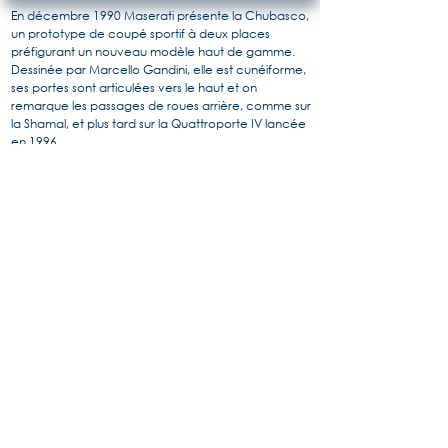
En décembre 1990 Maserati présente la Chubasco,
un prototype de coupé sportif à deux places
préfigurant un nouveau modèle haut de gamme.
Dessinée par Marcello Gandini, elle est cunéiforme,
ses portes sont articulées vers le haut et on
remarque les passages de roues arrière, comme sur
la Shamal, et plus tard sur la Quattroporte IV lancée
en 1996
La Chubasco est motorisée par le V8 biturbo à
carter sec de 3,2 litres de la Shamal, porté à 430 ch,
puissance transmise aux roues arrière via une boîte
de vitesses manuelle à six rapports et un différentiel
à glissement limité.
C’est aussi une auto dont l’aérodynamique est très
travaillée avec des flux d’air utilisés pour le
refroidissement et l’appui aérodynamique.
Elle n'a jamais dépassé le stade de prototype car
Fiat, alors propriétaire de Maserati, jugea la voiture
trop coûteuse. Le prototype existe cependant
toujours et fait partie de la collection d'Umberto
Panini.
Pour en savoir plus, l'histoire de Maserati par