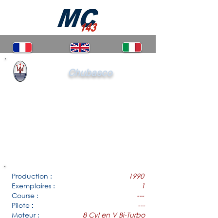
Chubasco
Production :
1990
Exemplaires :
1
Course :
---
Pilote
---
:
Moteur :
8 Cyl en V Bi-Turbo