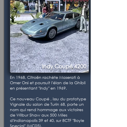
Indy Coupé 4200
En 1968, Citroën rachète Maserati à
Omer Orsi et poursuit l'élan de la Ghibli
en présentant "Indy" en 1969.
Ce nouveau Coupé , issu du prototype
Vignale du salon de Turin 68, porte un
nom qui rend hommage aux victoires
de Wilbur Shaw aux 500 Miles
d'Indianapolis 39 et 40, sur 8CTF "Boyle
Special" (MC05).